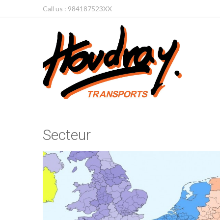
Call us : 984187523XX
Secteur